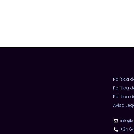
Política 
Política 
Política 
Aviso Leg
info@
+34 64