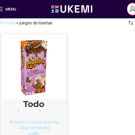
MENU
Portada
»
juegos de losetas
Todo
chocolate
Atención y concentración
,
Juego en familia
Lúdilo