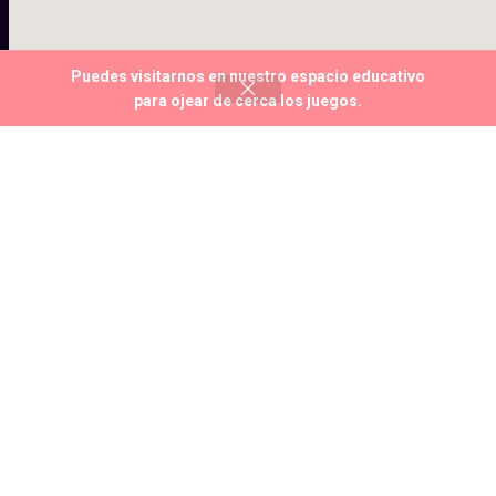
Puedes visitarnos en nuestro espacio educativo
0
para ojear de cerca los juegos.
Shop
Wishlist
My account
Cart
En UKEMI, cultivamos conocimiento y creci